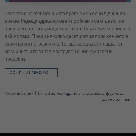
Захарта е заклеймена като враг номер едно в днешно
време. Редица здравословни проблеми се отдават на
прекалената консумация на захар. Това обаче невинаги
е било така. Преди няколко десетилетия положението е
значително по-различно. Тогава хората се плашат от
мазнините и пазарът е затрупан с нискомаслени
продукти.
CONTINUE READING
→
Posted in
Статии
|
Tagged
въглехидрати
,
глюкоза
,
захар
,
фруктоза.
Leave a comment