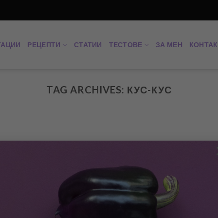
ТАЦИИ
РЕЦЕПТИ
СТАТИИ
ТЕСТОВЕ
ЗА МЕН
КОНТАК
TAG ARCHIVES:
КУС-КУС
ички, нахут и кус-кус
Салата за наяжадане. 
растителен протеин. Ж