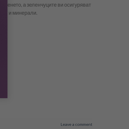
сиренето, а зеленчуците ви осигуряват
ини и минерали.
Leave a comment