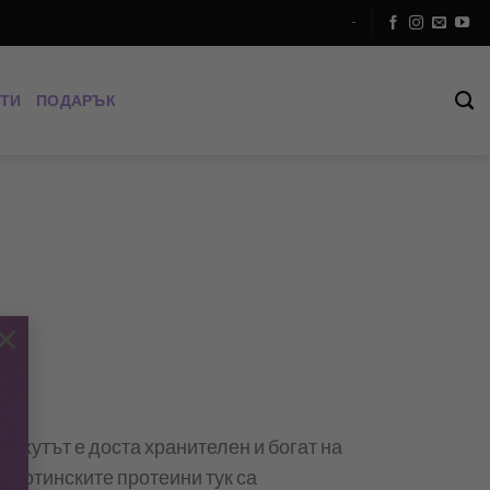
-
ТИ
ПОДАРЪК
×
Нахутът е доста хранителен и богат на
ивотинските протеини тук са