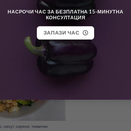
застъпени в лицето на 
НАСРОЧИ ЧАС ЗА БЕЗПЛАТНА 15-МИНУТНА
редица полезни витам
КОНСУЛТАЦИЯ
CONTINUE READING
→
ЗАПАЗИ ЧАС
с
,
нахут
,
сирене
,
тиквички