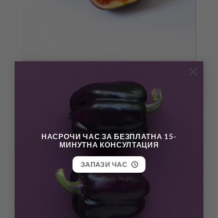
×
НАСРОЧИ ЧАС ЗА БЕЗПЛАТНА 15-
Instagram
МИНУТНА КОНСУЛТАЦИЯ
ЗАПАЗИ ЧАС
vladelicious.nutrition