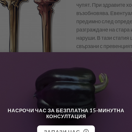
чупят. При здравите хо
възобновява. Евентуа
предимно след опреде
разграждане на стара 
наруши. В тази статия 
свързани с превенцият
стабилни кости.
CONTINUE READING
→
остеопороза
НАСРОЧИ ЧАС ЗА БЕЗПЛАТНА 15-МИНУТНА
КОНСУЛТАЦИЯ
ЗАПАЗИ ЧАС