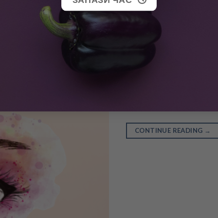
С напредване на възра
фактори от ежедневиет
Определени храни обач
ни помогнат да задърж
време.
CONTINUE READING
→