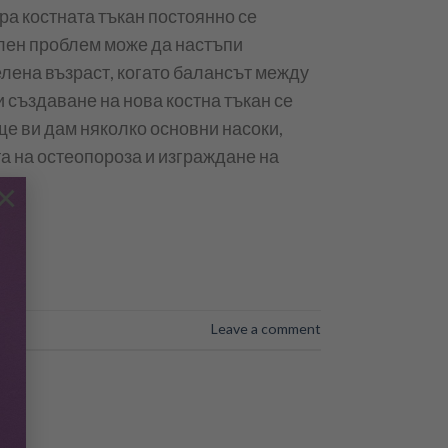
ра костната тъкан постоянно се
лен проблем може да настъпи
лена възраст, когато балансът между
и създаване на нова костна тъкан се
ще ви дам няколко основни насоки,
а на остеопороза и изграждане на
×
Leave a comment