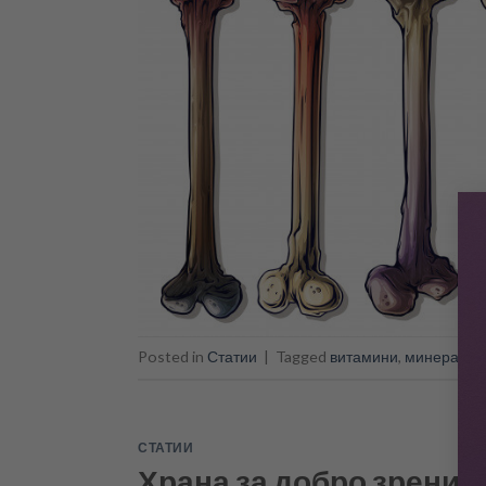
Posted in
Статии
|
Tagged
витамини
,
минерали
,
СТАТИИ
Храна за добро зрение