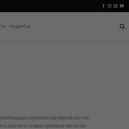
-
ТИ
ПОДАРЪК
наблюдава сериозна загуба на костна
ето, костите стават крехки и лесно се