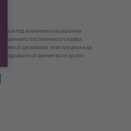
стта и под влиянието на различни
о, зрението постепенно отслабва.
е, могат да забавят тези процеси и да
им здравото си зрение за по-дълго