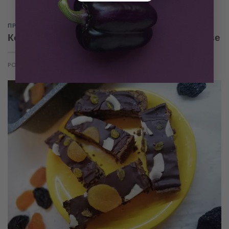
ПРАЗНИЦИ
,
СЛАДКО
Коледни барчета с киноа и сушени плодове
POSTED ON
JUNE 4, 2021
BY
VLADELICIOUS