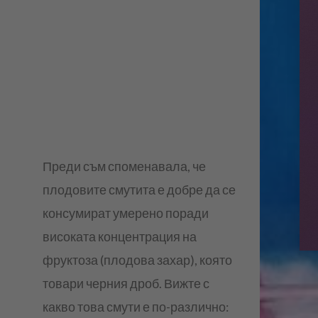
Преди съм споменавала, че
плодовите смутита е добре да се
консумират умерено поради
високата концентрация на
фруктоза (плодова захар), която
товари черния дроб. Вижте с
какво това смути е по-различно: