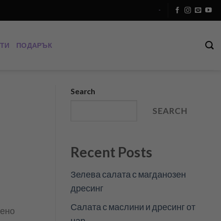
-
ТИ
ПОДАРЪК
Search
SEARCH
Recent Posts
Зелева салата с магданозен
дресинг
Салата с маслини и дресинг от
дено
нар