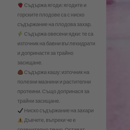
Съдържа ягоди: ягодите и
горските плодове са с ниско
съдържание на плодова захар.
Съдържа овесени ядки: те са
източник на бавни въглехидрати
и допринастя за трайно
засищане.
Съдържа кашу: източник на
полезни мазнини и растителни
протеини. Също допринася за
трайни засищане.
Ниско съдържание на захари
Дъвчете, въпреки че е
сравнително течно. Остават