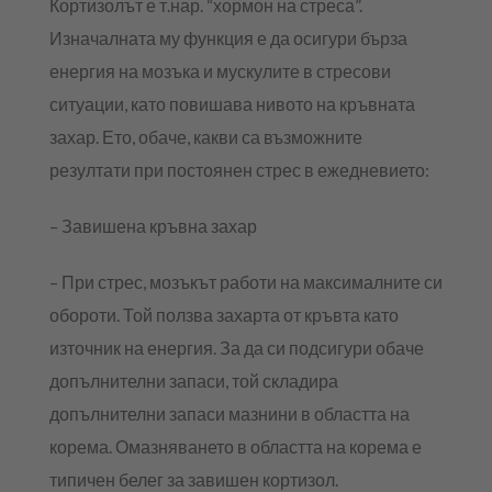
Кортизолът е т.нар. “хормон на стреса”.
Изначалната му функция е да осигури бърза
енергия на мозъка и мускулите в стресови
ситуации, като повишава нивото на кръвната
захар. Ето, обаче, какви са възможните
резултати при постоянен стрес в ежедневието:
– Завишена кръвна захар
– При стрес, мозъкът работи на максималните си
обороти. Той ползва захарта от кръвта като
източник на енергия. За да си подсигури обаче
допълнителни запаси, той складира
допълнителни запаси мазнини в областта на
корема. Омазняването в областта на корема е
типичен белег за завишен кортизол.