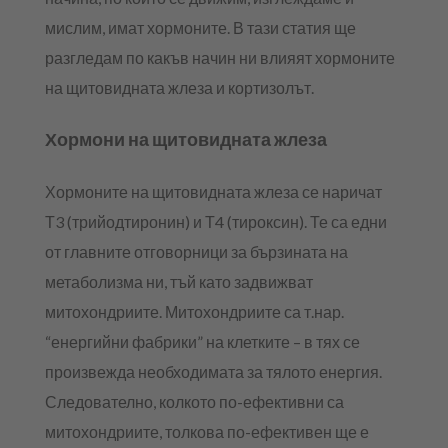
мислим, имат хормоните. В тази статия ще
разгледам по какъв начин ни влияят хормоните
на щитовидната жлеза и кортизолът.
Хормони на щитовидната жлеза
Хормоните на щитовидната жлеза се наричат
Т3 (трийодтиронин) и Т4 (тироксин). Те са едни
от главните отговорници за бързината на
метаболизма ни, тъй като задвижват
митохондриите. Митохондриите са т.нар.
“енергийни фабрики” на клетките – в тях се
произвежда необходимата за тялото енергия.
Следователно, колкото по-ефективни са
митохондриите, толкова по-ефективен ще е