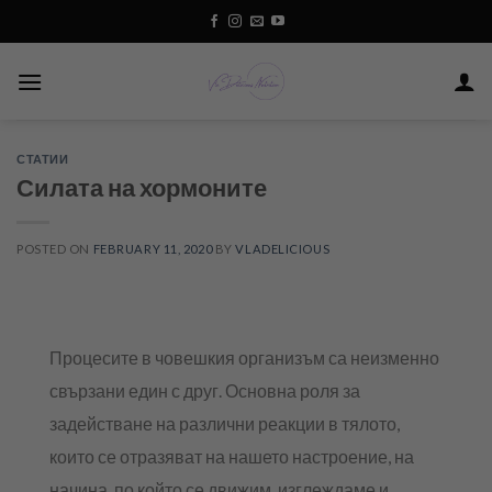
Skip
to
content
СТАТИИ
Силата на хормоните
POSTED ON
FEBRUARY 11, 2020
BY
VLADELICIOUS
Процесите в човешкия организъм са неизменно
свързани един с друг. Основна роля за
задействане на различни реакции в тялото,
които се отразяват на нашето настроение, на
начина, по който се движим, изглеждаме и