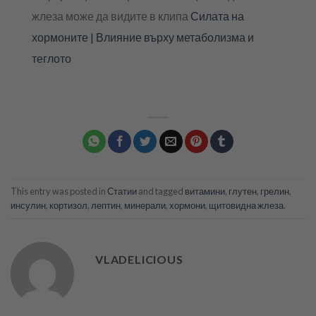
жлеза може да видите в клипа
Силата на
хормоните | Влияние върху метаболизма и
теглото
This entry was posted in
Статии
and tagged
витамини
,
глутен
,
грелин
,
инсулин
,
кортизол
,
лептин
,
минерали
,
хормони
,
щитовидна жлеза
.
VLADELICIOUS