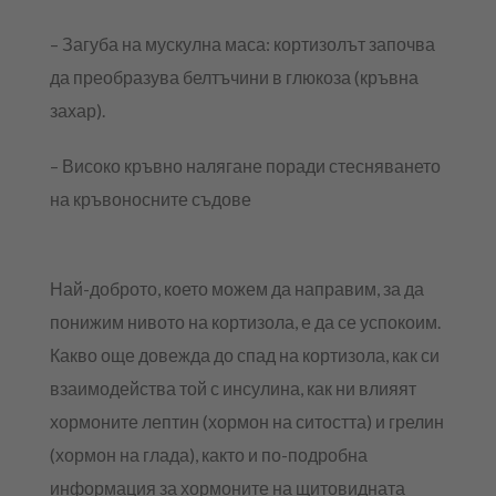
– Загуба на мускулна маса: кортизолът започва
да преобразува белтъчини в глюкоза (кръвна
захар).
– Високо кръвно налягане поради стесняването
на кръвоносните съдове
Най-доброто, което можем да направим, за да
понижим нивото на кортизола, е да се успокоим.
Какво още довежда до спад на кортизола, как си
взаимодейства той с инсулина, как ни влияят
хормоните лептин (хормон на ситостта) и грелин
(хормон на глада), както и по-подробна
информация за хормоните на щитовидната