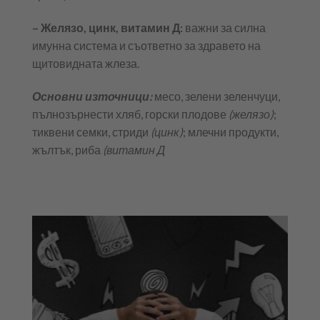
– Желязо, цинк, витамин Д:
важни за силна
имунна система и съответно за здравето на
щитовидната жлеза.
Основни източници:
месо, зелени зеленчуци,
пълнозърнести хляб, горски плодове
(желязо)
;
тиквени семки, стриди
(цинк)
; млечни продукти,
жълтък, риба
(витамин Д