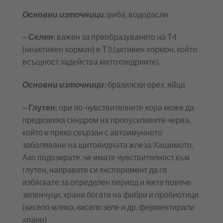
Основни източници:
риба, водорасли
– Селен:
важен за преобразуването на Т4
(неактивен хормон) в Т3 (активен хормон, който
всъщност задейства митохондриите).
Основни източници:
бразилски орех, яйца
– Глутен:
при по-чувствителните хора може да
предизвика синдром на пропускливите черва,
който е пряко свързан с автоимунното
заболяване на щитовидната жлеза Хашимото.
Ако подозирате, че имате чувствителност към
глутен, направете си експеримент да го
избягвате за определен период и яжте повече
зеленчуци, храни богати на фибри и пробиотици
(кисело мляко, кисело зеле и др. ферментирали
храни)