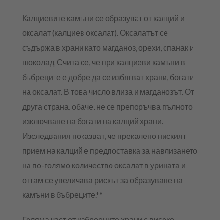
Калциевите камъни се образуват от калций и
оксалат (калциев оксалат). Оксалатът се
съдържа в храни като магданоз, орехи, спанак и
шоколад. Счита се, че при калциеви камъни в
бъбреците е добре да се избягват храни, богати
на оксалат. В това число влиза и магданозът. От
друга страна, обаче, не се препоръчва пълното
изключване на богати на калций храни.
Изследвания показват, че прекалено ниският
прием на калций е предпоставка за навлизането
на по-голямо количество оксалат в урината и
оттам се увеличава рискът за образуване на
камъни в бъбреците.**
Голяма част от изброените храни с високо