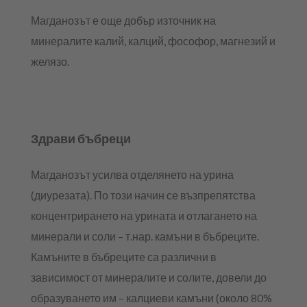
Магданозът е още добър източник на
минералите калий, калций, фософор, магнезий и
желязо.
Здрави бъбреци
Магданозът усилва отделянето на урина
(диурезата). По този начин се възпрепятства
концентрирането на урината и отлагането на
минерали и соли – т.нар. камъни в бъбреците.
Камъните в бъбреците са различни в
зависимост от минералите и солите, довели до
образуването им – калциеви камъни (около 80%