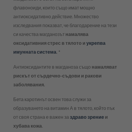
флавоноиди, които също имат мощно
антиоксидативно действие. Множество
изследвания показват, че благодарение на тези
си качества магданозът
намалява
оксидативния стрес в тялото и
укрепва
имунната система
. *
Антиоксидантите в магданоза също
намаляват
рискът от сърдечно-съдови и ракови
заболявания.
Бета каротинът освен това служи за
образуването на витамин А в тялото, който пък
от своя страна е важен за
здраво зрение
и
хубава кожа
.