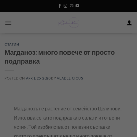
Skip
to
content
СТАТИИ
Магданоз: много повече от просто
подправка
POSTED ON
APRIL 25, 2020
BY
VLADELICIOUS
Магданозът е растение от семейство Целинови.
Използва се като подправка в салати и готвени
ястия. Той изобилства от полезни съставки,
които го превръщат в нещо много повече от