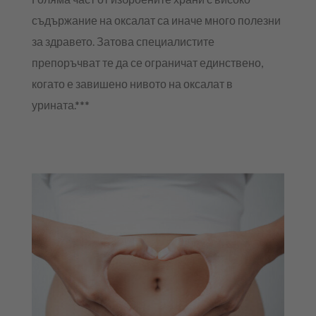
съдържание на оксалат са иначе много полезни
за здравето. Затова специалистите
препоръчват те да се ограничат единствено,
когато е завишено нивото на оксалат в
урината.***