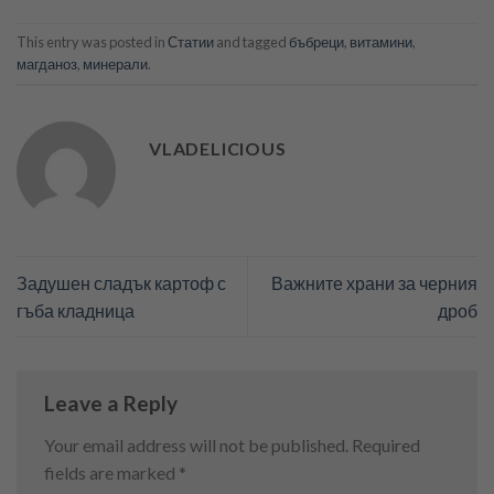
This entry was posted in
Статии
and tagged
бъбреци
,
витамини
,
магданоз
,
минерали
.
VLADELICIOUS
Задушен сладък картоф с
Важните храни за черния
гъба кладница
дроб
Leave a Reply
Your email address will not be published.
Required
fields are marked
*