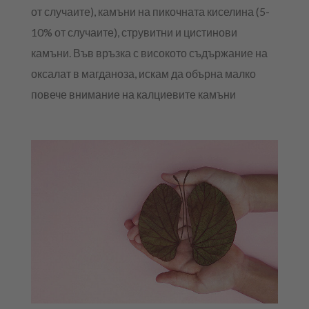
от случаите), камъни на пикочната киселина (5-
10% от случаите), струвитни и цистинови
камъни. Във връзка с високото съдържание на
оксалат в магданоза, искам да обърна малко
повече внимание на калциевите камъни