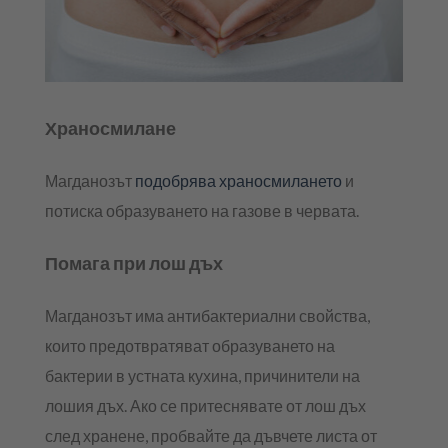
Храносмилане
Магданозът
подобрява храносмилането
и
потиска образуването на газове в червата.
Помага при лош дъх
Магданозът има антибактериални свойства,
които предотвратяват образуването на
бактерии в устната кухина, причинители на
лошия дъх. Ако се притеснявате от лош дъх
след хранене, пробвайте да дъвчете листа от