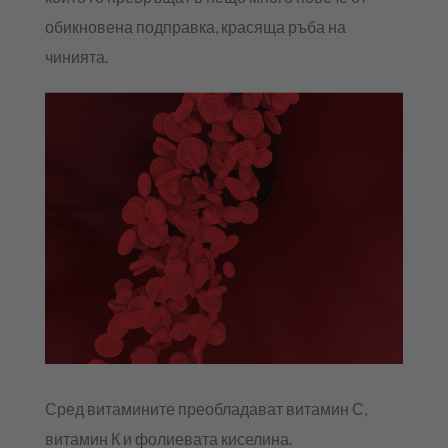
обикновена подправка, красяща ръба на
чинията.
Сред витамините преобладават витамин С,
витамин К и фолиевата киселина.