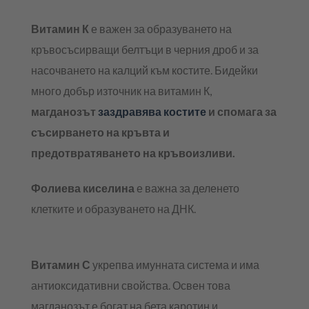
Витамин К
е важен за образуването на
кръвосъсирващи белтъци в черния дроб и за
насочването на калций към костите. Бидейки
много добър източник на витамин К,
магданозът
заздравява костите
и спомага за
съсирването на кръвта и
предотвратяването на кръвоизливи.
Фолиева киселина
е важна за деленето
клетките и образуването на ДНК.
Витамин С
укрепва имунната система и има
антиоксидативни свойства. Освен това
магданозът е богат на бета каротин и